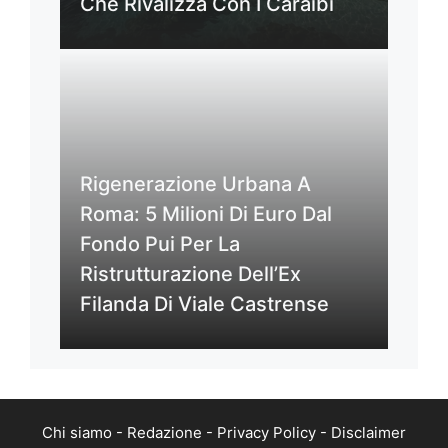
Che Rivalizza Con I Caraibi
Rigenerazione Urbana A
Roma: 5 Milioni Di Euro Dal
Fondo Pui Per La
Ristrutturazione Dell’Ex
Filanda Di Viale Castrense
Chi siamo
-
Redazione
-
Privacy Policy
-
Disclaimer