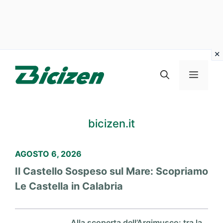
Vai
al
Menu
contenuto
bicizen.it
AGOSTO 6, 2026
Il Castello Sospeso sul Mare: Scopriamo
Le Castella in Calabria
Alla scoperta dell’Argimusco: tra la