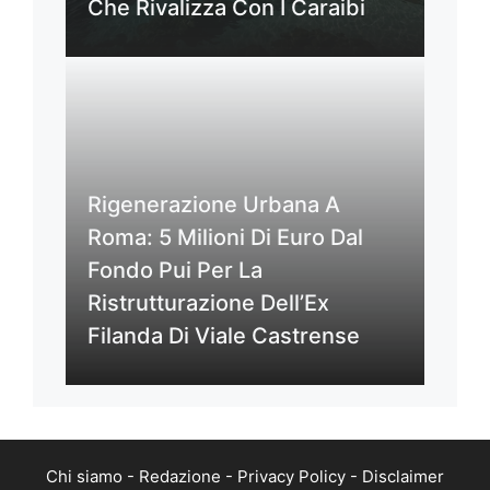
Che Rivalizza Con I Caraibi
Rigenerazione Urbana A
Roma: 5 Milioni Di Euro Dal
Fondo Pui Per La
Ristrutturazione Dell’Ex
Filanda Di Viale Castrense
Chi siamo
-
Redazione
-
Privacy Policy
-
Disclaimer