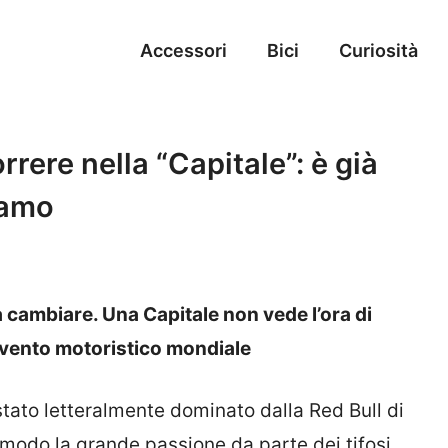
Accessori
Bici
Curiosità
rrere nella “Capitale”: è già
iamo
i
a cambiare. Una Capitale non vede l’ora di
evento motoristico mondiale
tato letteralmente dominato dalla Red Bull di
odo la grande passione da parte dei tifosi