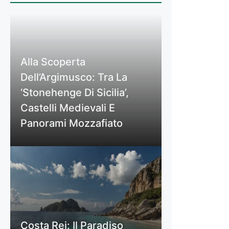
Alla Scoperta
Dell’Argimusco: Tra La
‘Stonehenge Di Sicilia’,
Castelli Medievali E
Panorami Mozzafiato
Costa Rei: Il Paradiso