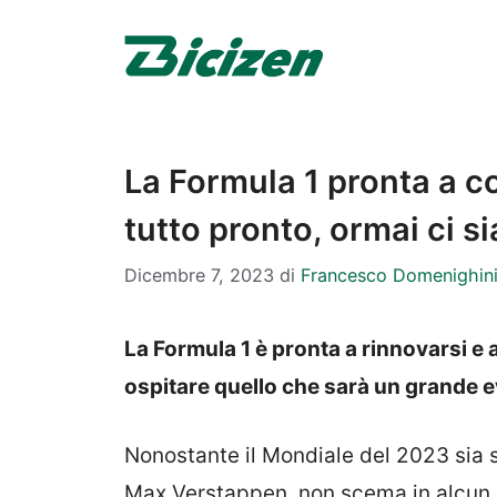
Vai
al
contenuto
La Formula 1 pronta a co
tutto pronto, ormai ci s
Dicembre 7, 2023
di
Francesco Domenighin
La Formula 1 è pronta a rinnovarsi e 
ospitare quello che sarà un grande 
Nonostante il Mondiale del 2023 sia s
Max Verstappen, non scema in alcun m