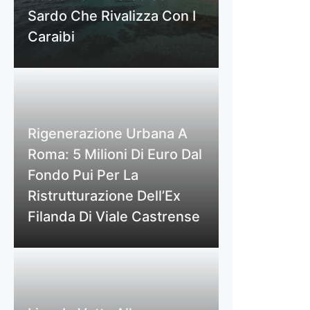
Sardo Che Rivalizza Con I
Caraibi
Rigenerazione Urbana A
Roma: 5 Milioni Di Euro Dal
Fondo Pui Per La
Ristrutturazione Dell’Ex
Filanda Di Viale Castrense