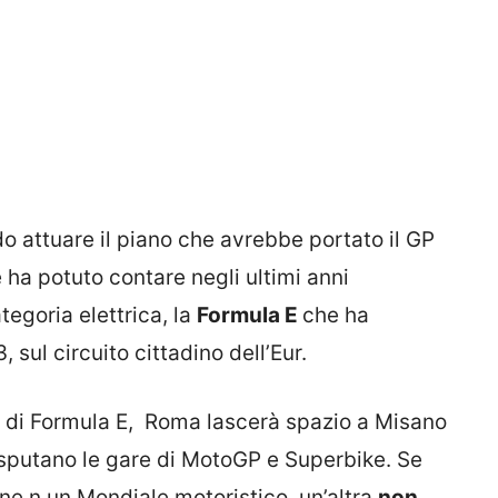
do attuare il piano che avrebbe portato il GP
 ha potuto contare negli ultimi anni
tegoria elettrica, la
Formula E
che ha
 sul circuito cittadino dell’Eur.
e di Formula E, Roma lascerà spazio a Misano
disputano le gare di MotoGP e Superbike. Se
ne n un Mondiale motoristico, un’altra
non