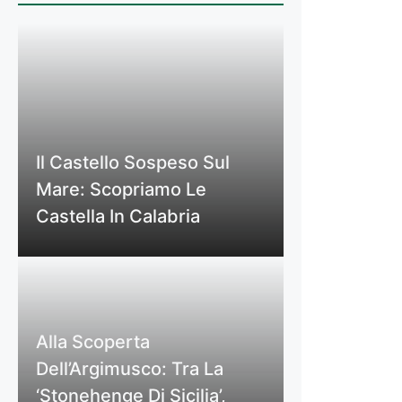
Il Castello Sospeso Sul
Mare: Scopriamo Le
Castella In Calabria
Alla Scoperta
Dell’Argimusco: Tra La
‘Stonehenge Di Sicilia’,