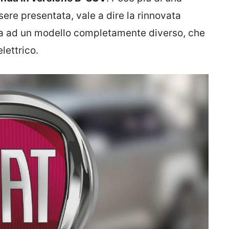
sere presentata, vale a dire la rinnovata
ra ad un modello completamente diverso, che
lettrico.