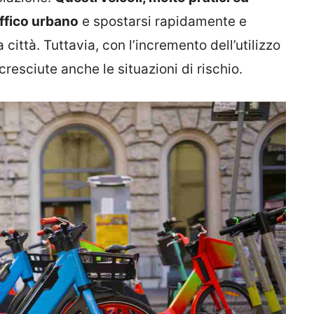
affico urbano
e spostarsi rapidamente e
 città. Tuttavia, con l’incremento dell’utilizzo
resciute anche le situazioni di rischio.