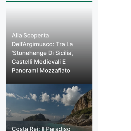
Alla Scoperta
Dell’Argimusco: Tra La
‘Stonehenge Di Sicilia’,
Castelli Medievali E
Panorami Mozzafiato
Costa Rei: Il Paradiso