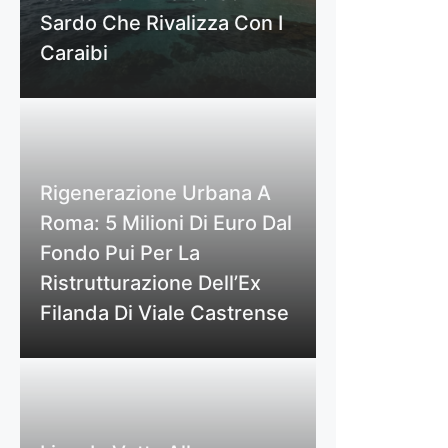
Sardo Che Rivalizza Con I
Caraibi
Rigenerazione Urbana A
Roma: 5 Milioni Di Euro Dal
Fondo Pui Per La
Ristrutturazione Dell’Ex
Filanda Di Viale Castrense