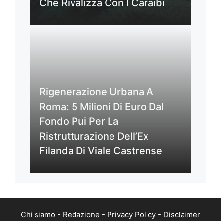
Che Rivalizza Con I Caraibi
Rigenerazione Urbana A
Roma: 5 Milioni Di Euro Dal
Fondo Pui Per La
Ristrutturazione Dell’Ex
Filanda Di Viale Castrense
Chi siamo
-
Redazione
-
Privacy Policy
-
Disclaimer