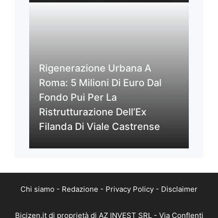
Rigenerazione Urbana A
Roma: 5 Milioni Di Euro Dal
Fondo Pui Per La
Ristrutturazione Dell’Ex
Filanda Di Viale Castrense
Chi siamo
-
Redazione
-
Privacy Policy
-
Disclaimer
Bicizen.it di proprietà di AZ INVEST SRL - Via Conflenti