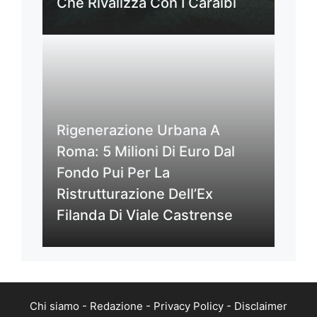
Che Rivalizza Con I Caraibi
Rigenerazione Urbana A
Roma: 5 Milioni Di Euro Dal
Fondo Pui Per La
Ristrutturazione Dell’Ex
Filanda Di Viale Castrense
Chi siamo
-
Redazione
-
Privacy Policy
-
Disclaimer