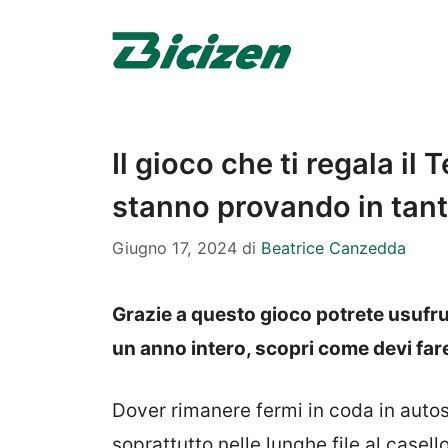
Vai
al
contenuto
Il gioco che ti regala il
stanno provando in tanti
Giugno 17, 2024
di
Beatrice Canzedda
Grazie a questo gioco potrete usufru
un anno intero, scopri come devi fare 
Dover rimanere fermi in coda in autos
soprattutto nelle lunghe file al case