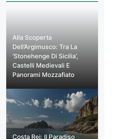
Alla Scoperta
Dell’Argimusco: Tra La
‘Stonehenge Di Sicilia’,
Castelli Medievali E
Panorami Mozzafiato
Costa Rei: Il Paradiso