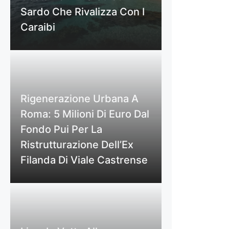
Sardo Che Rivalizza Con I
Caraibi
Rigenerazione Urbana A
Roma: 5 Milioni Di Euro Dal
Fondo Pui Per La
Ristrutturazione Dell’Ex
Filanda Di Viale Castrense