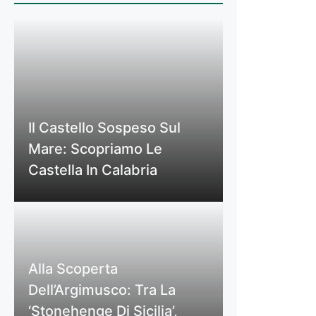
Il Castello Sospeso Sul
Mare: Scopriamo Le
Castella In Calabria
Alla Scoperta
Dell’Argimusco: Tra La
‘Stonehenge Di Sicilia’,