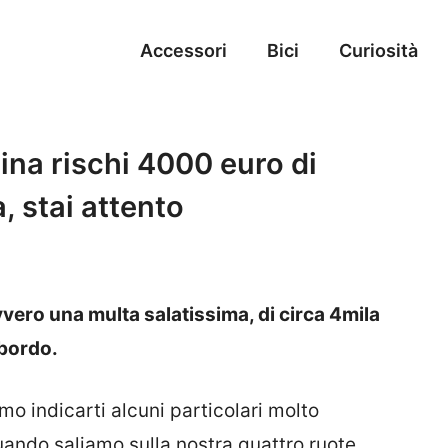
Accessori
Bici
Curiosità
ina rischi 4000 euro di
a, stai attento
vvero una multa salatissima, di circa 4mila
 bordo.
mo indicarti alcuni particolari molto
ando saliamo sulla nostra quattro ruote.