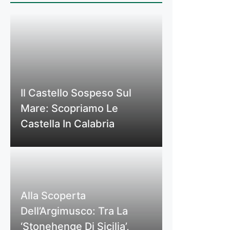
Il Castello Sospeso Sul
Mare: Scopriamo Le
Castella In Calabria
Alla Scoperta
Dell’Argimusco: Tra La
‘Stonehenge Di Sicilia’,