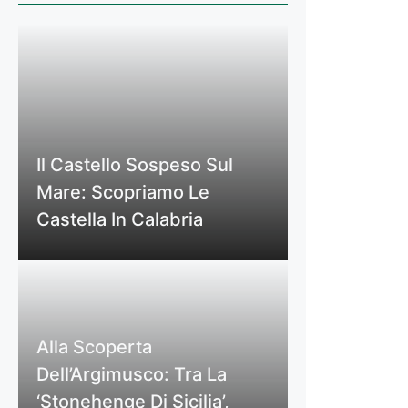
Il Castello Sospeso Sul
Mare: Scopriamo Le
Castella In Calabria
Alla Scoperta
Dell’Argimusco: Tra La
‘Stonehenge Di Sicilia’,