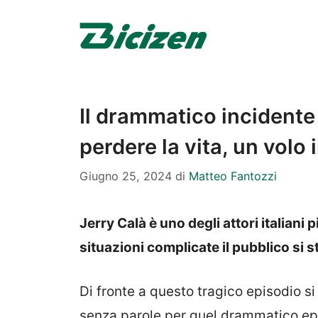
Vai
al
contenuto
Il drammatico incidente 
perdere la vita, un volo 
Giugno 25, 2024
di
Matteo Fantozzi
Jerry Calà è uno degli attori italiani 
situazioni complicate il pubblico si s
Di fronte a questo tragico episodio s
senza parole per quel drammatico ep