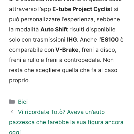
attraverso l’app
E-tube Project Cyclis
t si
può personalizzare l’esperienza, sebbene
la modalità
Auto Shift
risulti disponibile
solo con trasmissioni
IHG
. Anche l’
ES100
è
comparabile con
V-Brake,
freni a disco,
freni a rullo e freni a contropedale. Non
resta che scegliere quella che fa al caso
proprio.
Categorie
Bici
Vi ricordate Totò? Aveva un’auto
pazzesca che farebbe la sua figura ancora
oggi