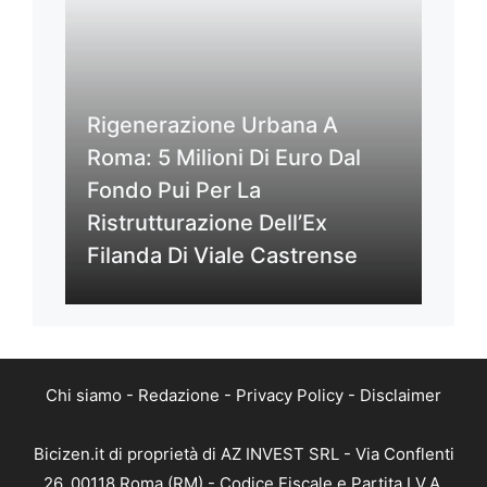
Rigenerazione Urbana A
Roma: 5 Milioni Di Euro Dal
Fondo Pui Per La
Ristrutturazione Dell’Ex
Filanda Di Viale Castrense
Chi siamo
-
Redazione
-
Privacy Policy
-
Disclaimer
Bicizen.it di proprietà di AZ INVEST SRL - Via Conflenti
26, 00118 Roma (RM) - Codice Fiscale e Partita I.V.A.