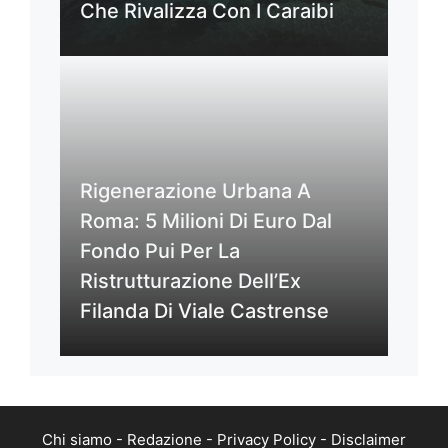
Che Rivalizza Con I Caraibi
Rigenerazione Urbana A
Roma: 5 Milioni Di Euro Dal
Fondo Pui Per La
Ristrutturazione Dell’Ex
Filanda Di Viale Castrense
Chi siamo
-
Redazione
-
Privacy Policy
-
Disclaimer