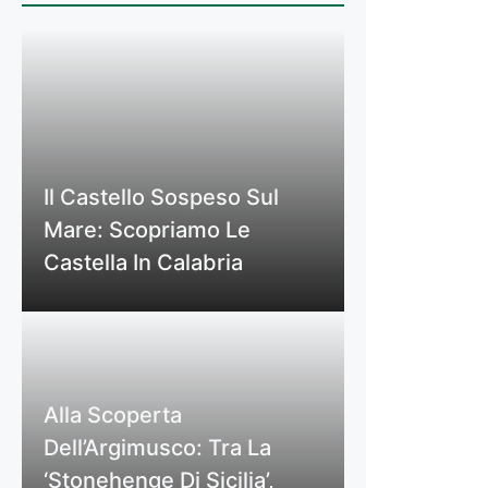
Il Castello Sospeso Sul
Mare: Scopriamo Le
Castella In Calabria
Alla Scoperta
Dell’Argimusco: Tra La
‘Stonehenge Di Sicilia’,