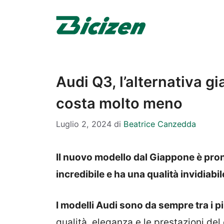
Vai
al
contenuto
Audi Q3, l’alternativa g
costa molto meno
Luglio 2, 2024
di
Beatrice Canzedda
Il nuovo modello dal Giappone è pron
incredibile e ha una qualità invidiabil
I modelli Audi sono da sempre tra i pi
qualità, eleganza e le prestazioni de