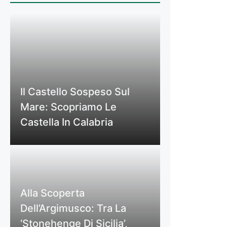
Il Castello Sospeso Sul
Mare: Scopriamo Le
Castella In Calabria
Alla Scoperta
Dell’Argimusco: Tra La
‘Stonehenge Di Sicilia’,