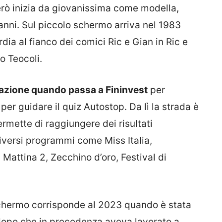
però inizia da giovanissima come modella,
anni. Sul piccolo schermo arriva nel 1983
a al fianco dei comici Ric e Gian in Ric e
eo Teocoli.
mazione quando passa a Fininvest
per
er guidare il quiz Autostop. Da lì la strada è
rmette di raggiungere dei risultati
diversi programmi come Miss Italia,
ttina 2, Zecchino d’oro, Festival di
schermo corrisponde al 2023 quando è stata
 dopo che in precedenza aveva lavorato a