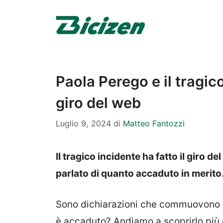
Vai
al
contenuto
Paola Perego e il tragico
giro del web
Luglio 9, 2024
di
Matteo Fantozzi
Il tragico incidente ha fatto il giro
parlato di quanto accaduto in merito
Sono dichiarazioni che commuovono e 
è accaduto? Andiamo a scoprirlo più 