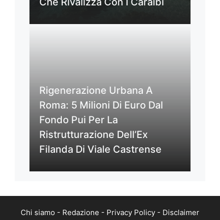
Che Rivalizza Con I Caraibi
Rigenerazione Urbana A
Roma: 5 Milioni Di Euro Dal
Fondo Pui Per La
Ristrutturazione Dell’Ex
Filanda Di Viale Castrense
Chi siamo
-
Redazione
-
Privacy Policy
-
Disclaimer