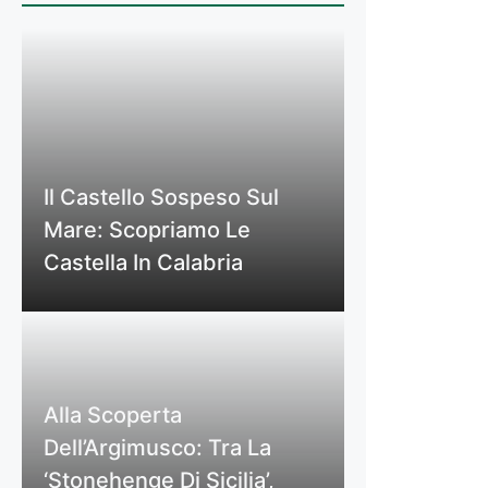
Il Castello Sospeso Sul
Mare: Scopriamo Le
Castella In Calabria
Alla Scoperta
Dell’Argimusco: Tra La
‘Stonehenge Di Sicilia’,