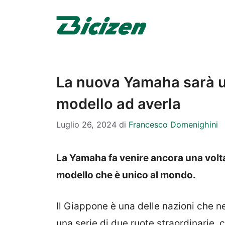
Vai
al
contenuto
La nuova Yamaha sarà un
modello ad averla
Luglio 26, 2024
di
Francesco Domenighini
La Yamaha fa venire ancora una volta
modello che è unico al mondo.
Il Giappone è una delle nazioni che n
una serie di due ruote straordinarie, 