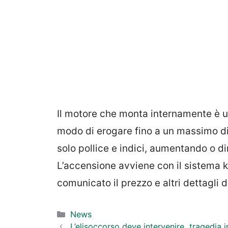
Il motore che monta internamente è un 
modo di erogare fino a un massimo d
solo pollice e indici, aumentando o di
L’accensione avviene con il sistema ke
comunicato il prezzo e altri dettagli 
Categorie
News
L’elisoccorso deve intervenire, tragedia i