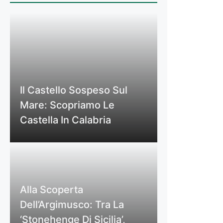
Il Castello Sospeso Sul
Mare: Scopriamo Le
Castella In Calabria
Alla Scoperta
Dell’Argimusco: Tra La
‘Stonehenge Di Sicilia’,