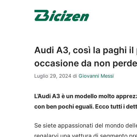
Vai
al
contenuto
Audi A3, così la paghi i
occasione da non perdere
Luglio 29, 2024
di
Giovanni Messi
L’Audi A3 è un modello molto apprez
con ben pochi eguali. Ecco tutti i dett
Se siete appassionati del mondo delle 
regalarvi una vettura di segmento p