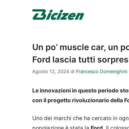
Vai
al
contenuto
Un po’ muscle car, un po
Ford lascia tutti sorpres
Agosto 12, 2024
di
Francesco Domenighini
Le innovazioni in questo periodo st
con il progetto rivoluzionario della F
Uno dei marchi che ha cercato in ogni
popolazione è stata la
Ford.
Il coloss