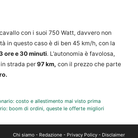
cavallo con i suoi 750 Watt, davvero non
ità in questo caso è di ben 45 km/h, con la
3 ore e 30 minuti
. L’autonomia è favolosa,
in strada per
97 km,
con il prezzo che parte
ro.
nario: costo e allestimento mai visto prima
io: boom di ordini, queste le offerte migliori
Chi siamo
-
Redazione
-
Privacy Policy
-
Disclaimer