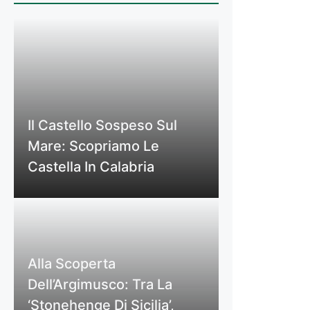
Il Castello Sospeso Sul
Mare: Scopriamo Le
Castella In Calabria
Alla Scoperta
Dell’Argimusco: Tra La
‘Stonehenge Di Sicilia’,