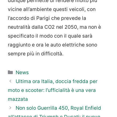
dunque permette di rendere molto più
vicine all’ambiente questi veicoli, con
l’accordo di Parigi che prevede la
neutralità dalla CO2 nel 2050, ma non è
specificato il modo con il quale sarà
raggiunto e ora le auto elettriche sono
sempre più in difficoltà.
Categorie
News
Ultima ora Italia, doccia fredda per
moto e scooter: l’ufficialità è una vera
mazzata
Non solo Guerrilla 450, Royal Enfield
all’attacco di Triumph e Ducati: il nuovo