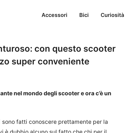
Accessori
Bici
Curiosità
nturoso: con questo scooter
zzo super conveniente
nte nel mondo degli scooter e ora c’è un
i sono fatti conoscere prettamente per la
i è dubbio alcuno sul fatto che chi per il