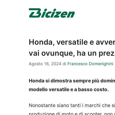
Vai
al
contenuto
Honda, versatile e avve
vai ovunque, ha un pre
Agosto 16, 2024
di
Francesco Domenighini
Honda si dimostra sempre più domina
modello versatile e a basso costo.
Nonostante siano tanti i marchi che s
produzione di moto e di scooter, non v