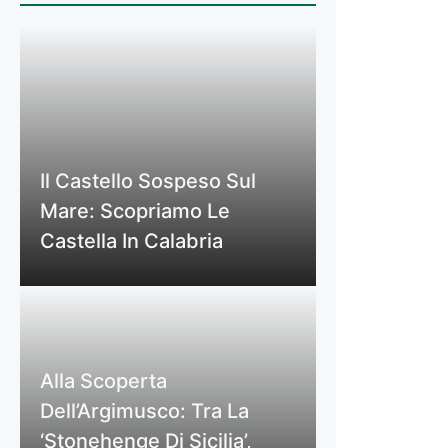
Il Castello Sospeso Sul
Mare: Scopriamo Le
Castella In Calabria
Alla Scoperta
Dell’Argimusco: Tra La
‘Stonehenge Di Sicilia’,