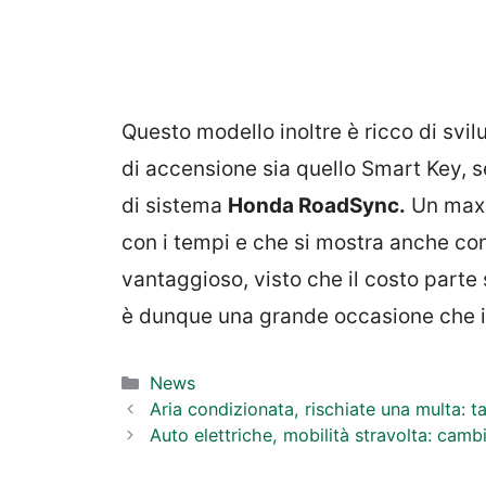
Questo modello inoltre è ricco di svil
di accensione sia quello Smart Key, s
di sistema
Honda RoadSync.
Un maxi
con i tempi e che si mostra anche co
vantaggioso, visto che il costo part
è dunque una grande occasione che i c
Categorie
News
Aria condizionata, rischiate una multa: t
Auto elettriche, mobilità stravolta: cambi