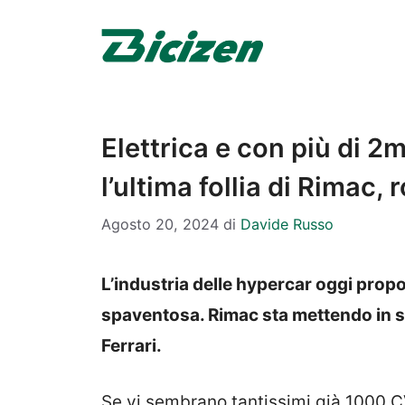
Vai
al
contenuto
Elettrica e con più di 2m
l’ultima follia di Rimac
Agosto 20, 2024
di
Davide Russo
L’industria delle hypercar oggi propo
spaventosa. Rimac sta mettendo in s
Ferrari.
Se vi sembrano tantissimi già 1000 CV