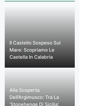
Il Castello Sospeso Sul
Mare: Scopriamo Le
Castella In Calabria
Alla Scoperta
Dell’Argimusco: Tra La
‘Stonehenge Di Sicilia’,