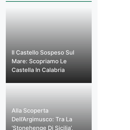
Il Castello Sospeso Sul
Mare: Scopriamo Le
Castella In Calabria
Alla Scoperta
Dell’Argimusco: Tra La
‘Stonehenge Di Sicilia’,