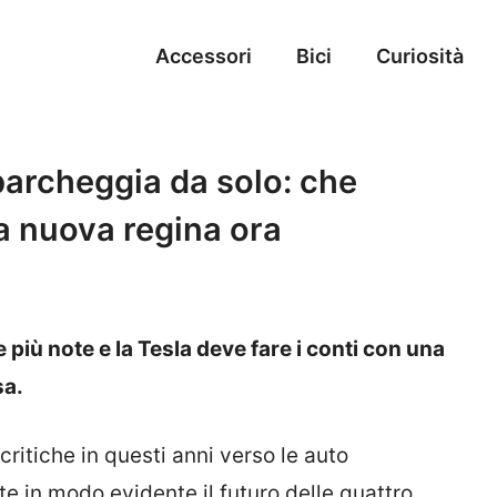
Accessori
Bici
Curiosità
 parcheggia da solo: che
na nuova regina ora
più note e la Tesla deve fare i conti con una
sa.
ritiche in questi anni verso le auto
te in modo evidente il futuro delle quattro