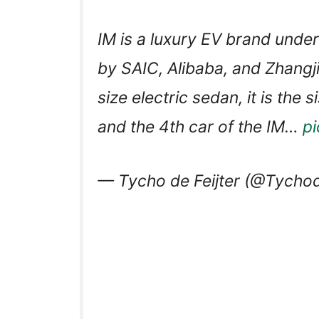
IM is a luxury EV brand under
by SAIC, Alibaba, and Zhangj
size electric sedan, it is th
and the 4th car of the IM…
p
— Tycho de Feijter (@Tychod