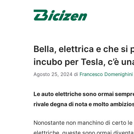
Vai
al
contenuto
Bella, elettrica e che si
incubo per Tesla, c’è u
Agosto 25, 2024
di
Francesco Domenighini
Le auto elettriche sono ormai sempre 
rivale degna di nota e molto ambizio
Nonostante non manchino di certo le c
elettriche, queste sono ormai diventa