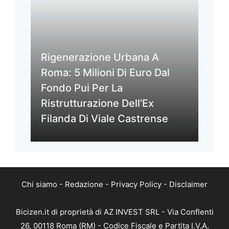
Rigenerazione Urbana A
Roma: 5 Milioni Di Euro Dal
Fondo Pui Per La
Ristrutturazione Dell’Ex
Filanda Di Viale Castrense
Chi siamo
-
Redazione
-
Privacy Policy
-
Disclaimer
Bicizen.it di proprietà di AZ INVEST SRL - Via Conflenti
26, 00118 Roma (RM) - Codice Fiscale e Partita I.V.A.