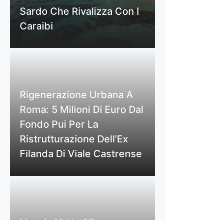
Sardo Che Rivalizza Con I
Caraibi
Rigenerazione Urbana A
Roma: 5 Milioni Di Euro Dal
Fondo Pui Per La
Ristrutturazione Dell’Ex
Filanda Di Viale Castrense