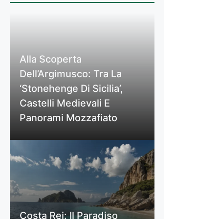
Alla Scoperta
Dell’Argimusco: Tra La
‘Stonehenge Di Sicilia’,
Castelli Medievali E
Panorami Mozzafiato
Costa Rei: Il Paradiso