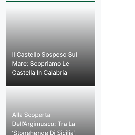
Il Castello Sospeso Sul
Mare: Scopriamo Le
Castella In Calabria
Alla Scoperta
Dell’Argimusco: Tra La
‘Stonehenge Di Sicilia’,