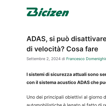
Vai
al
contenuto
ADAS, si può disattivare
di velocità? Cosa fare
Settembre 2, 2024
di
Francesco Domenighi
I sistemi di sicurezza attuali sono s
con il sistema acustico ADAS che può
Uno dei principali obiettivi al giorno
automobilistiche è legato al fatto di 