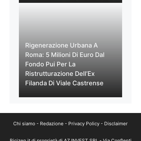
Rigenerazione Urbana A
Roma: 5 Milioni Di Euro Dal
Fondo Pui Per La
Ristrutturazione Dell’Ex
Filanda Di Viale Castrense
Chi siamo
-
Redazione
-
Privacy Policy
-
Disclaimer
Bicizen.it di proprietà di AZ INVEST SRL - Via Conflenti