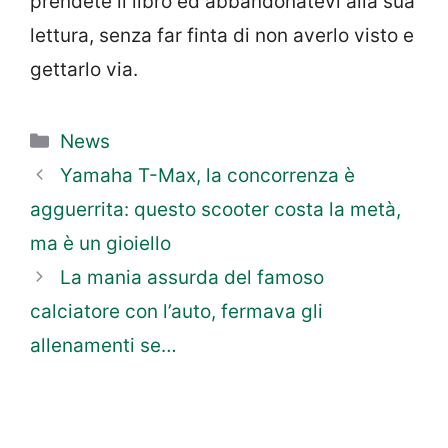
prendete il libro ed abbandonatevi alla sua
lettura, senza far finta di non averlo visto e
gettarlo via.
Categorie
News
Yamaha T-Max, la concorrenza è
agguerrita: questo scooter costa la metà,
ma è un gioiello
La mania assurda del famoso
calciatore con l’auto, fermava gli
allenamenti se…