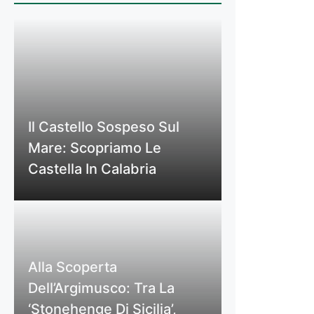
Il Castello Sospeso Sul
Mare: Scopriamo Le
Castella In Calabria
Alla Scoperta
Dell’Argimusco: Tra La
‘Stonehenge Di Sicilia’,