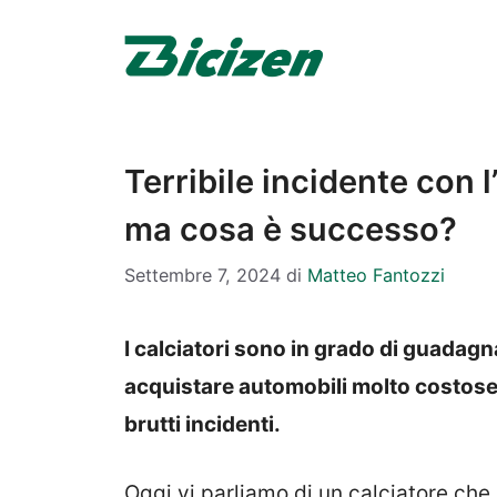
Vai
al
contenuto
Terribile incidente con l
ma cosa è successo?
Settembre 7, 2024
di
Matteo Fantozzi
I calciatori sono in grado di guadag
acquistare automobili molto costose 
brutti incidenti.
Oggi vi parliamo di un calciatore che 