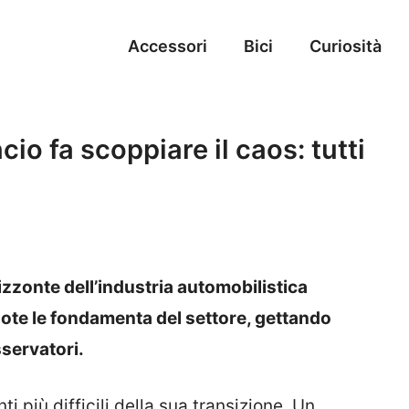
Accessori
Bici
Curiosità
io fa scoppiare il caos: tutti
izzonte dell’industria automobilistica
ote le fondamenta del settore, gettando
sservatori.
i più difficili della sua transizione. Un