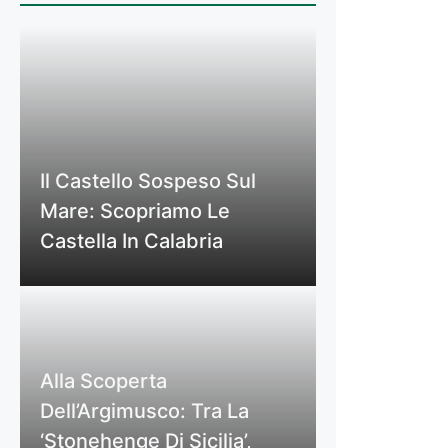
Il Castello Sospeso Sul
Mare: Scopriamo Le
Castella In Calabria
Alla Scoperta
Dell’Argimusco: Tra La
‘Stonehenge Di Sicilia’,