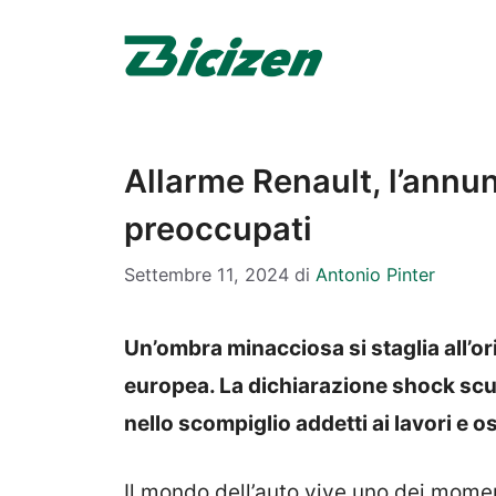
Vai
al
contenuto
Allarme Renault, l’annunc
preoccupati
Settembre 11, 2024
di
Antonio Pinter
Un’ombra minacciosa si staglia all’or
europea. La dichiarazione shock scu
nello scompiglio addetti ai lavori e o
Il mondo dell’auto vive uno dei moment