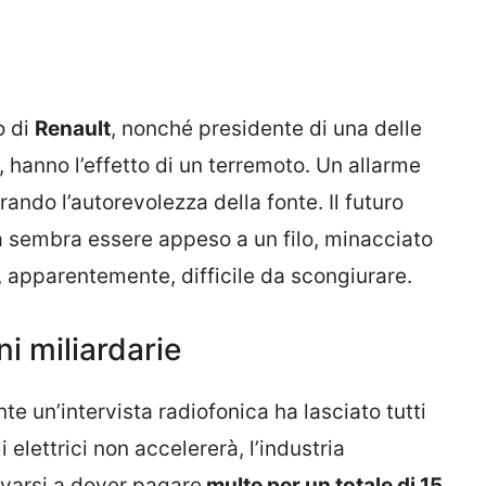
o di
Renault
, nonché presidente di una delle
a, hanno l’effetto di un terremoto. Un allarme
ando l’autorevolezza della fonte. Il futuro
a sembra essere appeso a un filo, minacciato
 apparentemente, difficile da scongiurare.
ni miliardarie
 un’intervista radiofonica ha lasciato tutti
i elettrici non accelererà, l’industria
varsi a dover pagare
multe per un totale di 15