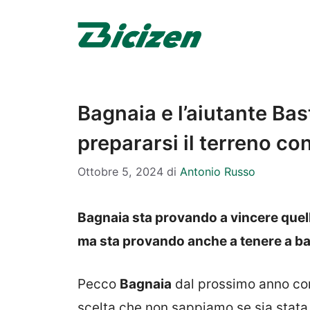
Vai
al
contenuto
Bagnaia e l’aiutante Bast
prepararsi il terreno c
Ottobre 5, 2024
di
Antonio Russo
Bagnaia sta provando a vincere quell
ma sta provando anche a tenere a ba
Pecco
Bagnaia
dal prossimo anno co
scelta che non sappiamo se sia stata 