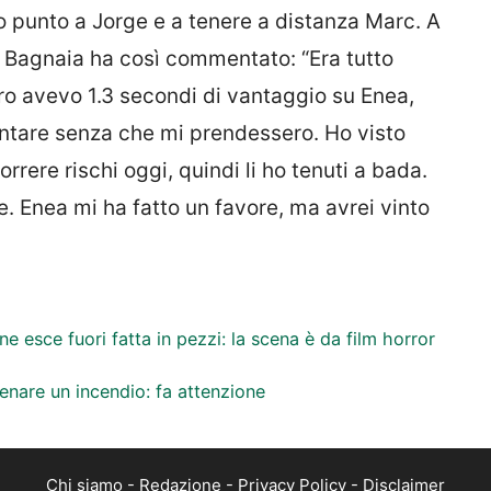
o punto a Jorge e a tenere a distanza Marc. A
 Bagnaia ha così commentato: “Era tutto
 giro avevo 1.3 secondi di vantaggio su Enea,
entare senza che mi prendessero. Ho visto
rrere rischi oggi, quindi li ho tenuti a bada.
e. Enea mi ha fatto un favore, ma avrei vinto
e esce fuori fatta in pezzi: la scena è da film horror
enare un incendio: fa attenzione
Chi siamo
-
Redazione
-
Privacy Policy
-
Disclaimer