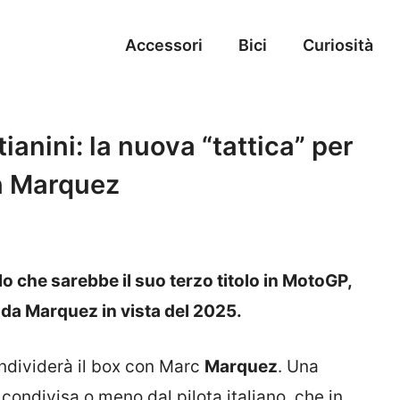
Accessori
Bici
Curiosità
ianini: la nuova “tattica” per
on Marquez
o che sarebbe il suo terzo titolo in MotoGP,
da Marquez in vista del 2025.
ndividerà il box con Marc
Marquez
. Una
condivisa o meno dal pilota italiano, che in