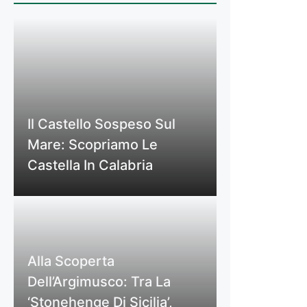
Il Castello Sospeso Sul
Mare: Scopriamo Le
Castella In Calabria
Alla Scoperta
Dell’Argimusco: Tra La
‘Stonehenge Di Sicilia’,