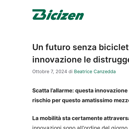
Vai
al
contenuto
Un futuro senza biciclet
innovazione le distrugg
Ottobre 7, 2024
di
Beatrice Canzedda
Scatta l’allarme: questa innovazione 
rischio per questo amatissimo mezz
La mobilità sta certamente attraver
innovazioni sono all’ordine del giorn