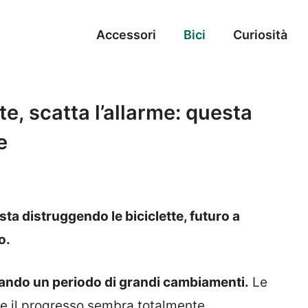
Accessori
Bici
Curiosità
te, scatta l’allarme: questa
e
sta distruggendo le biciclette, futuro a
o.
sando un periodo di grandi cambiamenti.
Le
o e il progresso sembra totalmente