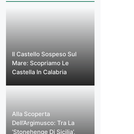
Il Castello Sospeso Sul
Mare: Scopriamo Le
Castella In Calabria
Alla Scoperta
Dell’Argimusco: Tra La
‘Stonehenge Di Sicilia’,