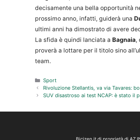
decisamente una bella opportunità nel
prossimo anno, infatti, guiderà una
D
ultimi anni ha dimostrato di avere dec
La sfida è quindi lanciata a
Bagnaia
,
proverà a lottare per il titolo sino al
team.
Categorie
Sport
Rivoluzione Stellantis, va via Tavares: 
SUV disastroso ai test NCAP: è stato il pe
Bicizen.it di proprietà di AZ