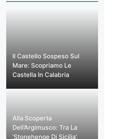
Il Castello Sospeso Sul
Mare: Scopriamo Le
Castella In Calabria
Alla Scoperta
Dell’Argimusco: Tra La
‘Stonehenge Di Sicilia’,