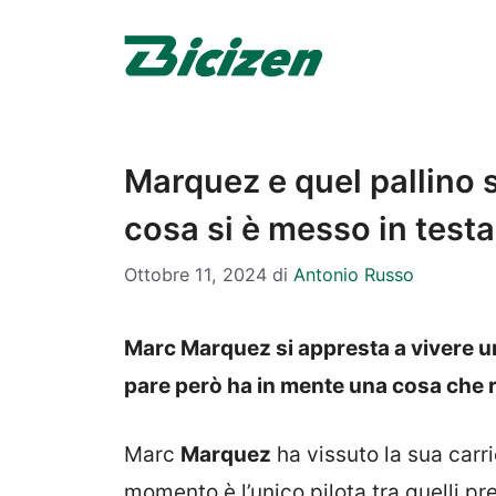
Vai
al
contenuto
Marquez e quel pallino s
cosa si è messo in testa
Ottobre 11, 2024
di
Antonio Russo
Marc Marquez si appresta a vivere u
pare però ha in mente una cosa che 
Marc
Marquez
ha vissuto la sua carri
momento è l’unico pilota tra quelli pr