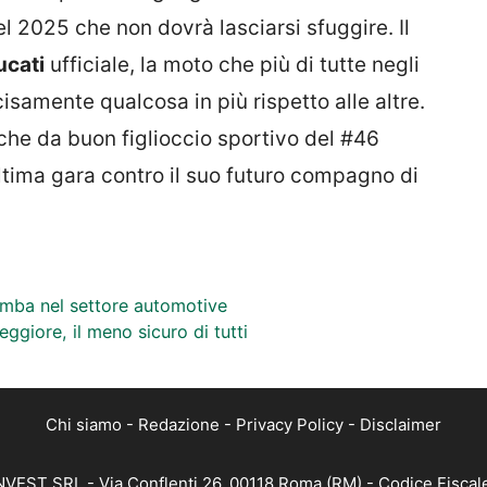
 2025 che non dovrà lasciarsi sfuggire. Il
ucati
ufficiale, la moto che più di tutte negli
isamente qualcosa in più rispetto alle altre.
 che da buon figlioccio sportivo del #46
l’ultima gara contro il suo futuro compagno di
bomba nel settore automotive
ggiore, il meno sicuro di tutti
Chi siamo
-
Redazione
-
Privacy Policy
-
Disclaimer
 INVEST SRL - Via Conflenti 26, 00118 Roma (RM) - Codice Fiscal