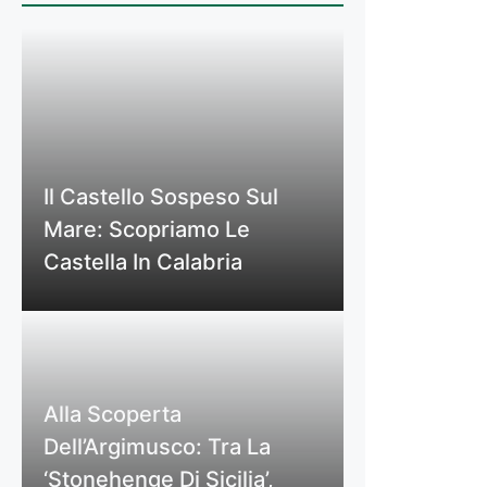
Il Castello Sospeso Sul
Mare: Scopriamo Le
Castella In Calabria
Alla Scoperta
Dell’Argimusco: Tra La
‘Stonehenge Di Sicilia’,