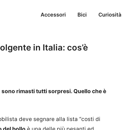
Accessori
Bici
Curiosità
lgente in Italia: cos’è
: sono rimasti tutti sorpresi. Quello che è
ilista deve segnare alla lista “costi di
 del bollo
è una delle più pesanti ed