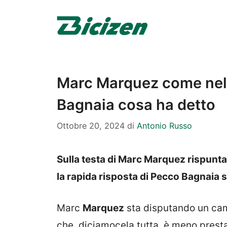
Vai
al
contenuto
Marc Marquez come nel 2
Bagnaia cosa ha detto
Ottobre 20, 2024
di
Antonio Russo
Sulla testa di Marc Marquez rispunta 
la rapida risposta di Pecco Bagnaia
Marc
Marquez
sta disputando un ca
che, diciamocela tutta, è meno prest