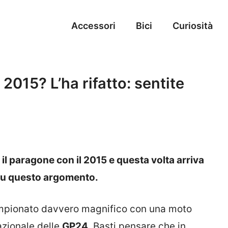
Accessori
Bici
Curiosità
015? L’ha rifatto: sentite
il paragone con il 2015 e questa volta arriva
 su questo argomento.
mpionato davvero magnifico con una moto
azionale delle
GP24
. Basti pensare che in