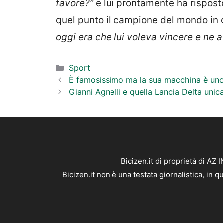
favore?”
e lui prontamente ha rispost
quel punto il campione del mondo in 
oggi era che lui voleva vincere e ne a
Categorie
Sport
È famosissimo ma la sua macchina è uno
Gianni Agnelli e quella Lancia Delta unica
Bicizen.it di proprietà di AZ
Bicizen.it non è una testata giornalistica, in