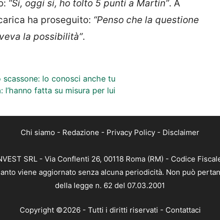
o:
“Si, oggi si, ho tolto 5 punti a Martin”
. A
carica ha proseguito:
“Penso che la questione
veva la possibilità”
.
 scassone: lo conosci anche tu
: l’hanno fatta su misura per lui
Chi siamo
-
Redazione
-
Privacy Policy
-
Disclaimer
 INVEST SRL - Via Conflenti 26, 00118 Roma (RM) - Codice Fiscal
 quanto viene aggiornato senza alcuna periodicità. Non può pertan
della legge n. 62 del 07.03.2001
Copyright ©2026 - Tutti i diritti riservati -
Contattaci