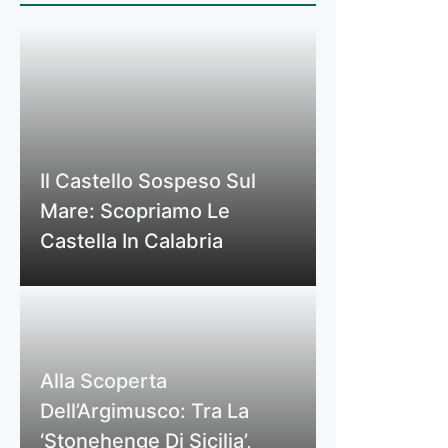
Il Castello Sospeso Sul
Mare: Scopriamo Le
Castella In Calabria
Alla Scoperta
Dell’Argimusco: Tra La
‘Stonehenge Di Sicilia’,