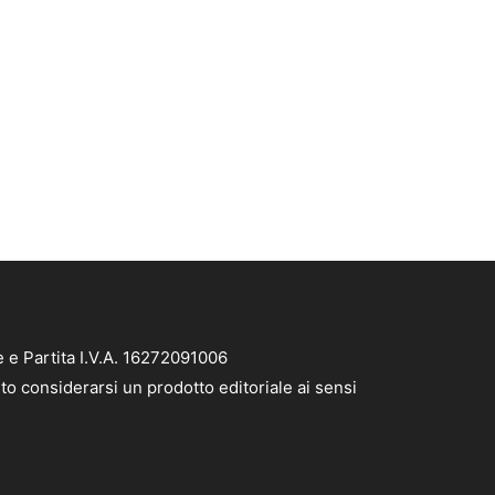
e e Partita I.V.A. 16272091006
to considerarsi un prodotto editoriale ai sensi