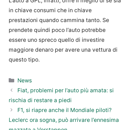
L’auto a GPL, infatti, offre il meglio di sé sia
in chiave consumi che in chiave
prestazioni quando cammina tanto. Se
prendete quindi poco l’auto potrebbe
essere uno spreco quello di investire
maggiore denaro per avere una vettura di
questo tipo.
Categorie
News
Fiat, problemi per l’auto più amata: si
rischia di restare a piedi
F1, si riapre anche il Mondiale piloti?
Leclerc ora sogna, può arrivare l’ennesima
mazzata a Verstappen