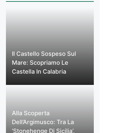
Il Castello Sospeso Sul
Mare: Scopriamo Le
Castella In Calabria
Alla Scoperta
Dell’Argimusco: Tra La
‘Stonehenge Di Sicilia’,