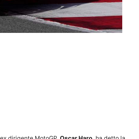
’ex dirigente MotoGP,
Oscar Haro
, ha detto la