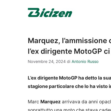
Vai
al
contenuto
Marquez, l’ammissione c
l’ex dirigente MotoGP ci
Novembre 24, 2024
di
Antonio Russo
L’ex dirigente MotoGP ha detto la su
stagione particolare che lo ha visto i
Marc
Marquez
arrivava da anni opac
soprattutto una moto che stava cadendo