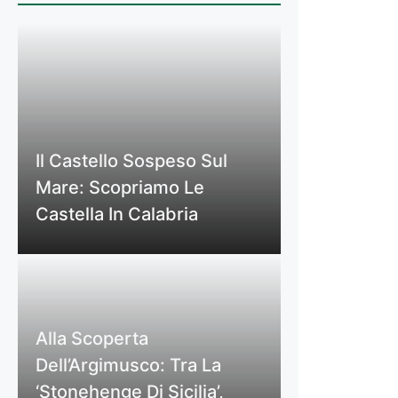
Il Castello Sospeso Sul
Mare: Scopriamo Le
Castella In Calabria
Alla Scoperta
Dell’Argimusco: Tra La
‘Stonehenge Di Sicilia’,