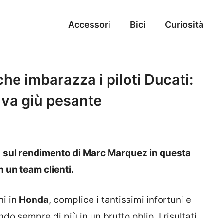
Accessori
Bici
Curiosità
he imbarazza i piloti Ducati:
 va giù pesante
a sul rendimento di Marc Marquez in questa
n un team clienti.
hi in
Honda
, complice i tantissimi infortuni e
 sempre di più in un brutto oblio. I risultati