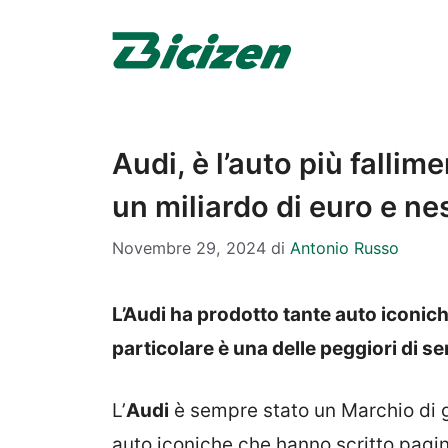
Vai
al
contenuto
Audi, è l’auto più fallim
un miliardo di euro e ne
Novembre 29, 2024
di
Antonio Russo
L’Audi ha prodotto tante auto iconic
particolare è una delle peggiori di s
L’
Audi
è sempre stato un Marchio di g
auto iconiche che hanno scritto pagine