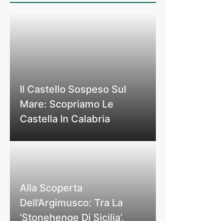
Il Castello Sospeso Sul
Mare: Scopriamo Le
Castella In Calabria
Alla Scoperta
Dell’Argimusco: Tra La
‘Stonehenge Di Sicilia’,