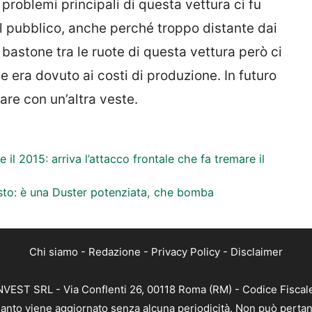
 problemi principali di questa vettura ci fu
del pubblico, anche perché troppo distante dai
l bastone tra le ruote di questa vettura però ci
 era dovuto ai costi di produzione. In futuro
are con un’altra veste.
 il 2015: arriva l’attacco frontale che fa tremare il
isto: è una Duster potenziata, che bomba
Chi siamo
-
Redazione
-
Privacy Policy
-
Disclaimer
 INVEST SRL - Via Conflenti 26, 00118 Roma (RM) - Codice Fiscal
 quanto viene aggiornato senza alcuna periodicità. Non può pertan