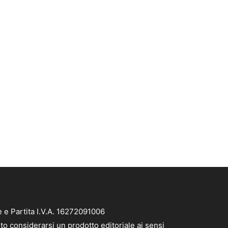
e e Partita I.V.A. 16272091006
to considerarsi un prodotto editoriale ai sensi