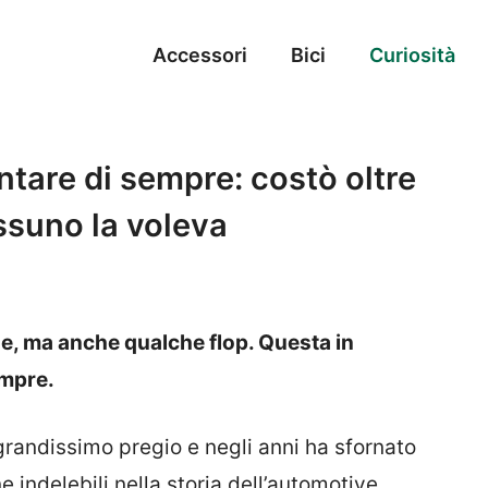
Accessori
Bici
Curiosità
entare di sempre: costò oltre
ssuno la voleva
he, ma anche qualche flop. Questa in
empre.
randissimo pregio e negli anni ha sfornato
 indelebili nella storia dell’automotive.