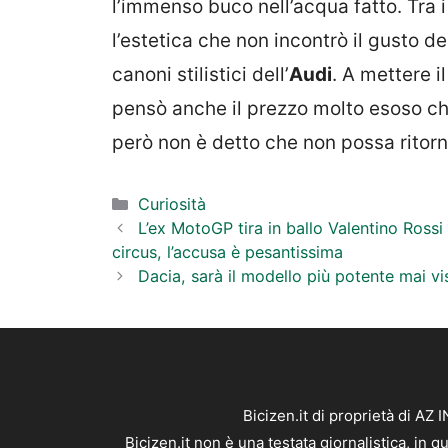
l’immenso buco nell’acqua fatto. Tra i
l’estetica che non incontrò il gusto 
canoni stilistici dell’
Audi
. A mettere i
pensò anche il prezzo molto esoso che
però non è detto che non possa ritorn
Categorie
Curiosità
L’ex MotoGP tira in ballo Valentino Rossi e
circus, l’accusa è pesantissima
Dacia, sarà il modello più potente mai v
Bicizen.it di proprietà di AZ
Bicizen.it non è una testata giornalistica, in