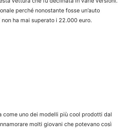
sta vettura che fu declinata in varie versioni.
zionale perché nonostante fosse un’auto
 non ha mai superato i 22.000 euro.
a come uno dei modelli più cool prodotti dal
e innamorare molti giovani che potevano così