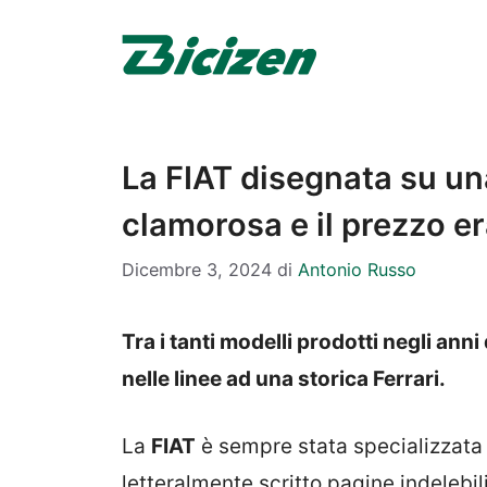
Vai
al
contenuto
La FIAT disegnata su un
clamorosa e il prezzo e
Dicembre 3, 2024
di
Antonio Russo
Tra i tanti modelli prodotti negli ann
nelle linee ad una storica Ferrari.
La
FIAT
è sempre stata specializzata i
letteralmente scritto pagine indelebi