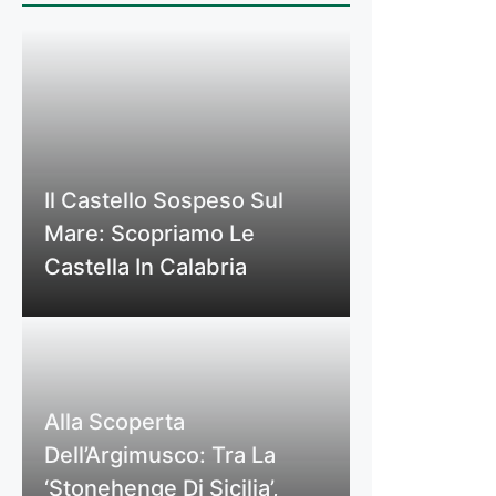
Il Castello Sospeso Sul
Mare: Scopriamo Le
Castella In Calabria
Alla Scoperta
Dell’Argimusco: Tra La
‘Stonehenge Di Sicilia’,