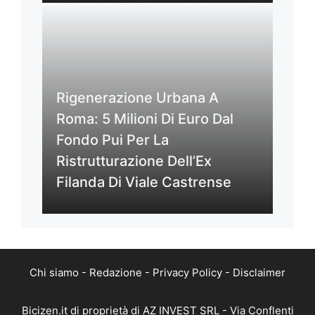
Rigenerazione Urbana A
Roma: 5 Milioni Di Euro Dal
Fondo Pui Per La
Ristrutturazione Dell’Ex
Filanda Di Viale Castrense
Chi siamo
-
Redazione
-
Privacy Policy
-
Disclaimer
Bicizen.it di proprietà di AZ INVEST SRL - Via Conflenti