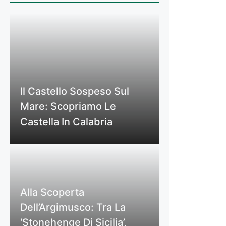
Il Castello Sospeso Sul
Mare: Scopriamo Le
Castella In Calabria
Alla Scoperta
Dell’Argimusco: Tra La
‘Stonehenge Di Sicilia’,