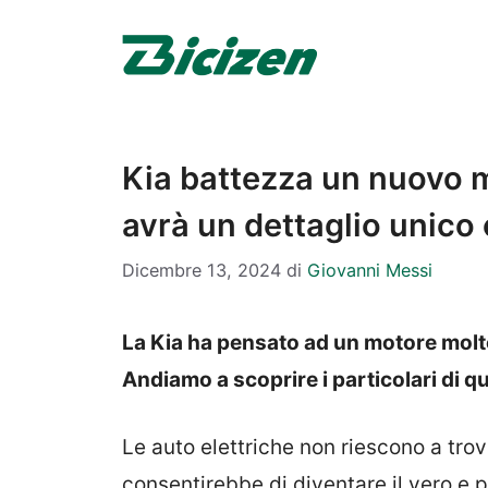
Vai
al
contenuto
Kia battezza un nuovo m
avrà un dettaglio unico 
Dicembre 13, 2024
di
Giovanni Messi
La Kia ha pensato ad un motore molto 
Andiamo a scoprire i particolari di 
Le auto elettriche non riescono a tro
consentirebbe di diventare il vero e p