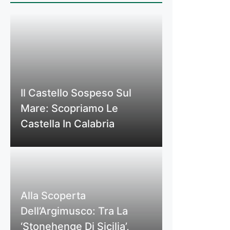
Il Castello Sospeso Sul
Mare: Scopriamo Le
Castella In Calabria
Alla Scoperta
Dell’Argimusco: Tra La
‘Stonehenge Di Sicilia’,