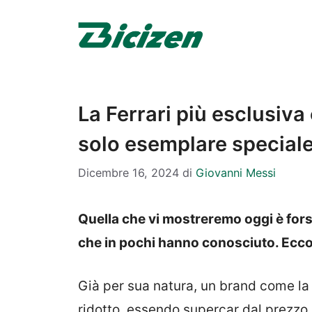
Vai
al
contenuto
La Ferrari più esclusiva 
solo esemplare speciale,
Dicembre 16, 2024
di
Giovanni Messi
Quella che vi mostreremo oggi è forse
che in pochi hanno conosciuto. Ecco 
Già per sua natura, un brand come l
ridotto, essendo supercar dal prezzo 