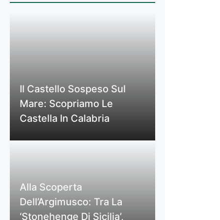
Il Castello Sospeso Sul
Mare: Scopriamo Le
Castella In Calabria
Alla Scoperta
Dell’Argimusco: Tra La
‘Stonehenge Di Sicilia’,