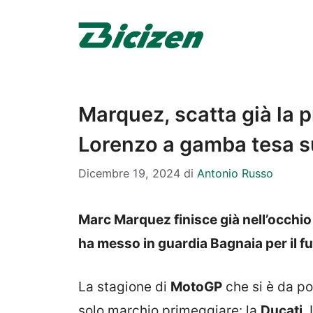
Vai
al
contenuto
Marquez, scatta già la p
Lorenzo a gamba tesa s
Dicembre 19, 2024
di
Antonio Russo
Marc Marquez finisce già nell’occhio d
ha messo in guardia Bagnaia per il fu
La stagione di
MotoGP
che si è da po
solo marchio primeggiare: la
Ducati
.