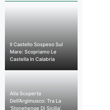
Il Castello Sospeso Sul
Mare: Scopriamo Le
Castella In Calabria
Alla Scoperta
Dell’Argimusco: Tra La
‘Stonehenge Di Sicilia’,