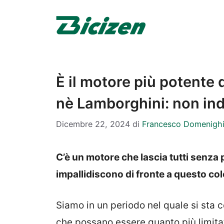
Vai
al
contenuto
È il motore più potente 
nè Lamborghini: non ind
Dicembre 22, 2024
di
Francesco Domenighi
C’è un motore che lascia tutti senza 
impallidiscono di fronte a questo co
Siamo in un periodo nel quale si sta c
che possano essere quanto più limitat