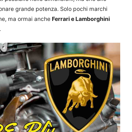
ionare grande potenza. Solo pochi marchi
one, ma ormai anche
Ferrari e Lamborghini
.