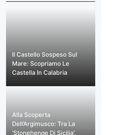
Il Castello Sospeso Sul
Mare: Scopriamo Le
Castella In Calabria
Alla Scoperta
Dell’Argimusco: Tra La
‘Stonehenge Di Sicilia’,