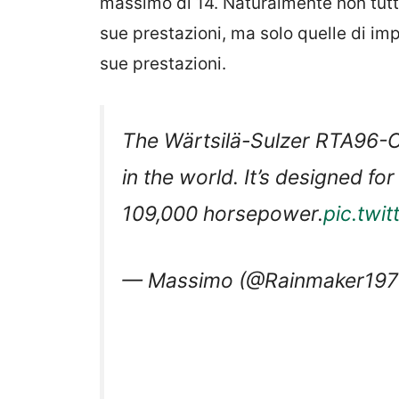
massimo di 14. Naturalmente non tutt
sue prestazioni, ma solo quelle di im
sue prestazioni.
The Wärtsilä-Sulzer RTA96-C 
in the world. It’s designed fo
109,000 horsepower.
pic.twi
— Massimo (@Rainmaker19