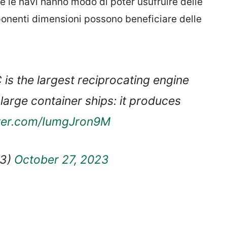
e le navi hanno modo di poter usufruire delle
ponenti dimensioni possono beneficiare delle
is the largest reciprocating engine
r large container ships: it produces
tter.com/IumgJron9M
73)
October 27, 2023