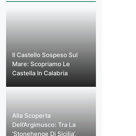
Il Castello Sospeso Sul
Mare: Scopriamo Le
Castella In Calabria
Alla Scoperta
Dell’Argimusco: Tra La
‘Stonehenge Di Sicilia’,