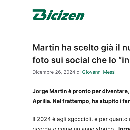
Vai
al
contenuto
Martin ha scelto già il
foto sui social che lo “i
Dicembre 26, 2024
di
Giovanni Messi
Jorge Martin è pronto per diventare, a 
Aprilia. Nel frattempo, ha stupito i f
Il 2024 è agli sgoccioli, e per quant
ricordato come un anno storico.
Jorge